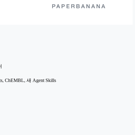
터
, ChEMBL, 새 Agent Skills