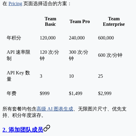
在
Pricing
页面选择适合的方案：
Team
Team
Team Pro
Basic
Enterprise
年积分
120,000
240,000
600,000
API 速率限
120 次/分
300 次/分
600 次/分钟
制
钟
钟
API Key 数
3
10
25
量
年费
$999
$1,499
$2,999
所有套餐均包含
高级 AI 图表生成
、无限图片尺寸、优先支
持、积分年度滚存。
2. 添加团队成员