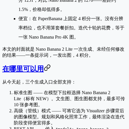
分
1251，对比 Nano Banana 2 的 1270
——差距约
1.5%，价格却低得多。
便宜
：在 PaperBanana 上
固定 4 积分一张
。没有分辨
率档位，也不用算套餐折扣。迭代十轮的花费，等于
一张 Nano Banana Pro 4K 图。
本文的封面就是 Nano Banana 2 Lite 一次生成、未经任何修改
的结果——一条提示词，一发出图，4 积分。
在哪里可以用
从今天起，三个生成入口全部支持：
标准生图
—— 在模型下拉框选择
Nano Banana 2
Lite
（标有 NEW）。文生图、图生图都支持，最多可传
10 张参考图。
高级（管线）模式
—— 可将它选为 Visualizer 步骤背后
的图像模型。规划和风格化照常工作，最终渲染在迭代
阶段变得便宜得多。
REST API
—— 传入