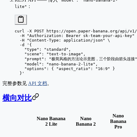
"model": "nano-banana-2-
：
lite"
curl
 -X
 POST
 https://open.paper-banana.org/api/v1/
  -H
 "Authorization: Bearer sk-team-your-api-key"
 
  -H
 "Content-Type: application/json"
 \
  -d
 '{
    "type": "standard",
    "scene": "text-to-image",
    "prompt": "极简风格的方法论示意图，三个阶段由箭头连接"
    "model": "nano-banana-2-lite",
    "options": { "aspect_ratio": "16:9" }
  }'
完整参数见
API 文档
。
横向对比
Nano
Nano Banana
Nano
Banana
2 Lite
Banana 2
Pro