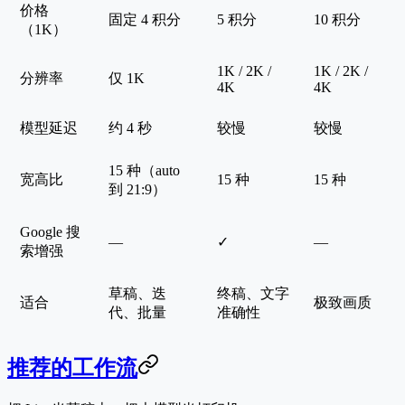
价格
固定 4 积分
5 积分
10 积分
（1K）
1K / 2K /
1K / 2K /
分辨率
仅 1K
4K
4K
模型延迟
约 4 秒
较慢
较慢
15 种（auto
宽高比
15 种
15 种
到 21:9）
Google 搜
—
✓
—
索增强
草稿、迭
终稿、文字
适合
极致画质
代、批量
准确性
推荐的工作流