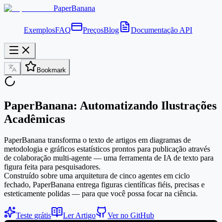
PaperBanana
Exemplos
FAQ
Preços
Blog
Documentação API
Bookmark
PaperBanana: Automatizando Ilustrações
Acadêmicas
PaperBanana transforma o texto de artigos em diagramas de
metodologia e gráficos estatísticos prontos para publicação através
de colaboração multi-agente — uma ferramenta de IA de texto para
figura feita para pesquisadores.
Construído sobre uma arquitetura de cinco agentes em ciclo
fechado, PaperBanana entrega figuras científicas fiéis, precisas e
esteticamente polidas — para que você possa focar na ciência.
Teste grátis
Ler Artigo
Ver no GitHub