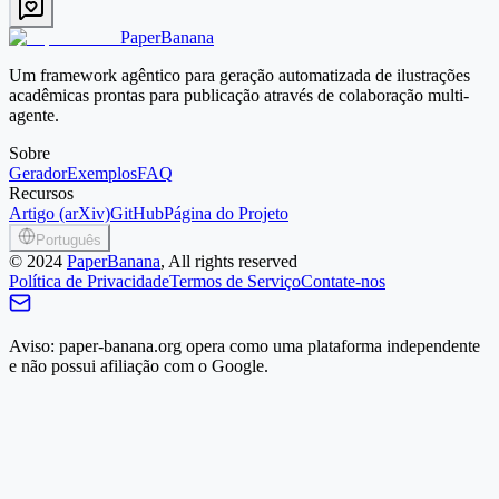
Começar com PaperBanana
PaperBanana
Um framework agêntico para geração automatizada de ilustrações
acadêmicas prontas para publicação através de colaboração multi-
agente.
Sobre
Gerador
Exemplos
FAQ
Recursos
Artigo (arXiv)
GitHub
Página do Projeto
Português
©
2024
PaperBanana
, All rights reserved
Política de Privacidade
Termos de Serviço
Contate-nos
Aviso: paper-banana.org opera como uma plataforma independente
e não possui afiliação com o Google.