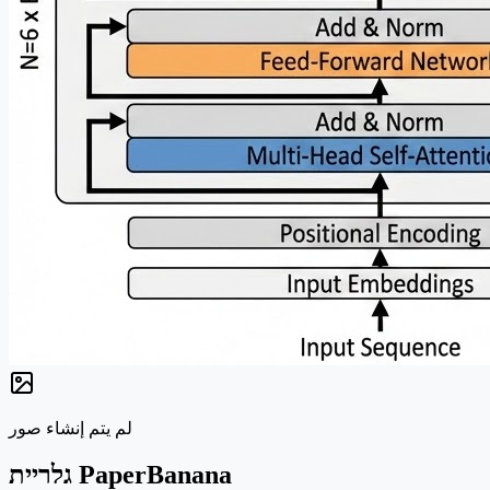
لم يتم إنشاء صور
גלריית PaperBanana