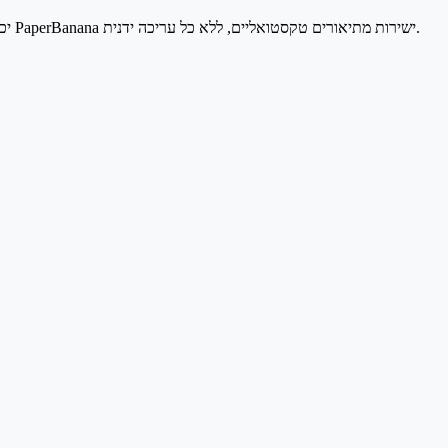
גלו מה PaperBanana יכול ליצור — מדיאגרמות ארכיטקטורה ועד תרשימים סטטיסטיים ומעבר לכך. כל דוגמה למטה נוצרה על ידי צינור רב-הסוכנים של PaperBanana ישירות מתיאורים טקסטואליים, ללא כל עריכה ידנית.