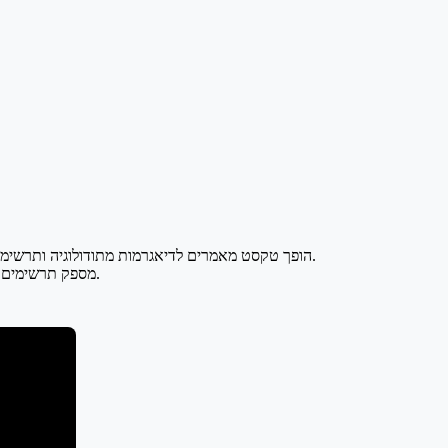
PaperBanana הופך טקסט מאמרים לדיאגרמות מתודולוגיה ותרשימים סטטיסטיים מוכנים לפרסום באמצעות שיתוף פעולה רב-סוכנים — כלי בינה מלאכותית להמרת טקסט לתרשים, שנבנה עבור חוקרים.
מבוסס על ארכיטקטורת לולאה סגורה של חמישה סוכנים, PaperBanana מספק תרשימים מדעיים נאמנים, מדויקים ומלוטשים אסתטית — כדי שתוכלו להתמקד במדע.