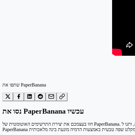
שתפו את PaperBanana
נסו את PaperBanana עכשיו
חוו בעצמכם את יצירת התרשימים האוטומטית של PaperBanana. פשוט הזינו תיאור טקסטואלי של התרשים האקדמי הרצוי, בחרו סגנון ויזואלי מהתפריט הנפתח, ותנו ל-PaperBanana ליצור איור מדעי מוכן לפרסום תוך שניות.