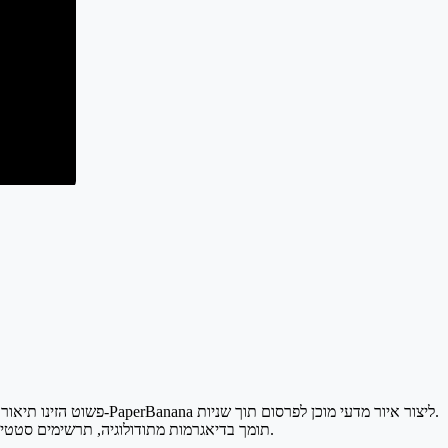
PaperBanana תומך בדיאגרמות מתודולוגיה, תרשימים סטטיסטיים, ארכיטקטורות מערכת, תרשימי זרימה ונכסי פוסטרים — הכול נוצר מקלט שפה טבעית באמצעות הדמיה מונעת בינה מלאכותית.