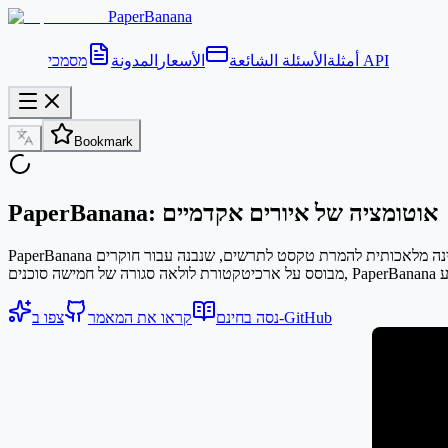
PaperBanana
מסמכי API
أمثلة
الأسئلة الشائعة
الأسعار
المدونة
Bookmark
PaperBanana: אוטומציה של איורים אקדמיים
צפו ב-GitHub
נסה בחינם
קראו את המאמר