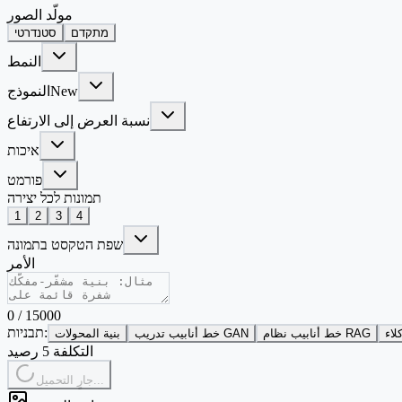
مولّد الصور
מתקדם
סטנדרטי
النمط
New
النموذج
نسبة العرض إلى الارتفاع
איכות
פורמט
תמונות לכל יצירה
1
2
3
4
שפת הטקסט בתמונה
الأمر
0
/
15000
תבניות:
لاء
خط أنابيب نظام RAG
خط أنابيب تدريب GAN
بنية المحولات
التكلفة 5 رصيد
جارٍ التحميل...