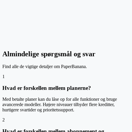
architectures, workflows, and taxonomy trees.
S. Nimishan
Lecturer, Sabaragamuwa University of Sri Lanka
↗
Almindelige spørgsmål og svar
Find alle de vigtige detaljer om PaperBanana.
1
Hvad er forskellen mellem planerne?
Med betalte planer kan du låse op for alle funktioner og bruge
avancerede modeller. Højere niveauer tilbyder flere kreditter,
hurtigere svartider og prioritetssupport.
2
Hvad er forskellen mellem abonnement og