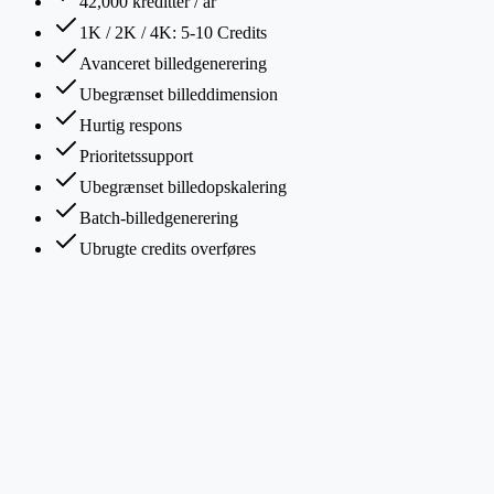
42,000 kreditter / år
1K / 2K / 4K: 5-10 Credits
Avanceret billedgenerering
Ubegrænset billeddimension
Hurtig respons
Prioritetssupport
Ubegrænset billedopskalering
Batch-billedgenerering
Ubrugte credits overføres
“
Just tried PaperBanana for a methodology diagram in
our latest paper draft. Turned a short prompt into an
IEEE-style figure in minutes — great for model