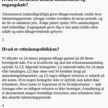
engangskøb?
Abonnement (månedligt/årligt) giver tilbagevendende credits hver
faktureringsperiode, ubrugte credits overføres til næste periode, og
du får en rabatteret pris. Årlige planer sparer 50% sammenlignet
med månedlige. Engangskøb giver dig et fast antal credits uden
udløb og uden tilbagevendende gebyrer.
3
Hvad er refusionspolitikken?
Vi tilbyder en 24-timers pengene-tilbage-garanti på dit første
berettigede køb. For at kvalificere sig skal din refusionsanmodning
opfylde ALLE følgende betingelser: (1) indsendt inden for 24 timer
efter betalingen, (2) ikke mere end 50 kreditter brugt på
anmodningstidspunktet, og (3) ingen tidligere refusion er udstedt på
din konto. Hvis nogen betingelse ikke er opfyldt, kan købet ikke
refunderes. Hver konto er begrænset til én livstidsrefusion — køb
foretaget efter en tidligere refusion er ikke berettiget. Annullering af
et abonnement stopper fremtidige fornyelser, men refunderer ikke
den aktuelle faktureringsperiode.
4