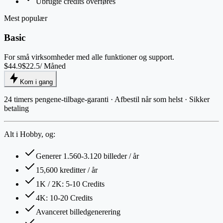
Ubrugte credits overføres
Mest populær
Basic
For små virksomheder med alle funktioner og support.
$44.9
$22.5
/ Måned
Kom i gang
24 timers pengene-tilbage-garanti · Afbestil når som helst · Sikker
betaling
Alt i Hobby, og:
Generer 1.560-3.120 billeder / år
15,600 kreditter / år
1K / 2K: 5-10 Credits
4K: 10-20 Credits
Avanceret billedgenerering