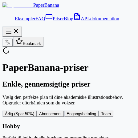
PaperBanana
Eksempler
FAQ
Priser
Blog
API-dokumentation
Bookmark
PaperBanana-priser
Enkle, gennemsigtige priser
Vælg den perfekte plan til dine akademiske illustrationsbehov.
Opgrader efterhånden som du vokser.
Årlig (Spar 50%)
Abonnement
Engangsbetaling
Team
Hobby
Perfekt til individuelle forskere og personlige projekter.