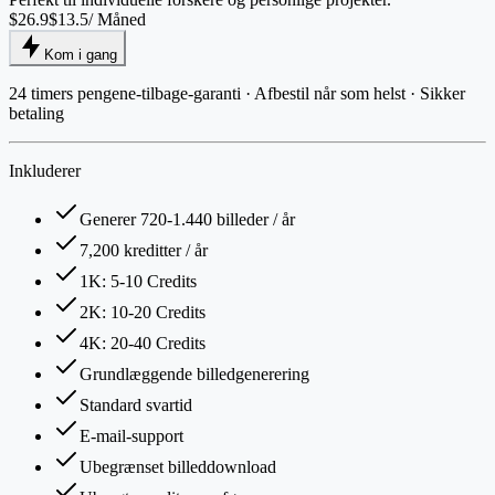
$26.9
$13.5
/ Måned
Kom i gang
24 timers pengene-tilbage-garanti · Afbestil når som helst · Sikker
betaling
Inkluderer
Generer 720-1.440 billeder / år
7,200 kreditter / år
1K: 5-10 Credits
2K: 10-20 Credits
4K: 20-40 Credits
Grundlæggende billedgenerering
Standard svartid
E-mail-support
Ubegrænset billeddownload